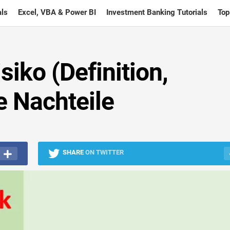
ls
Excel, VBA & Power BI
Investment Banking Tutorials
Top
siko (Definition,
e Nachteile
SHARE
ON TWITTER