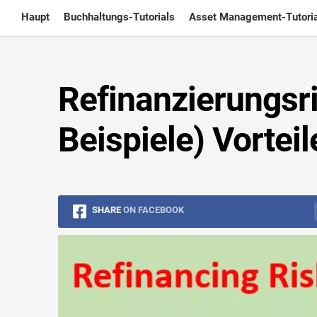
Skip
Haupt
Buchhaltungs-Tutorials
Asset Management-Tutoria
to
content
Refinanzierungsri
Beispiele) Vorteil
SHARE
ON FACEBOOK