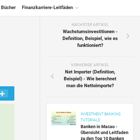
 Bücher
Finanzkarriere-Leitfäden
NÄCHSTER ARTIKEL
Ressourcen
Wachstumsinvestitionen -
für
Definition, Beispiel, wie es
die
funktioniert?
Finanzzertifizierung
Tutorials
zur
VORHERIGE ARTIKEL
Finanzmodellierung
Net Importer (Definition,
Beispiel) - Wie berechnet
Vollständige
man die Nettoimporte?
Form
Risikomanagement-
Tutorials
INVESTMENT BANKING
TUTORIALS
Banken in Macau -
Übersicht und Leitfaden
zu den Top 10 Banken