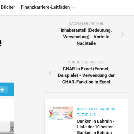
 Bücher
Finanzkarriere-Leitfäden
NÄCHSTER ARTIKEL
Ressourcen
Inhaberanteil (Bedeutung,
für
e
Verwendung) - Vorteile
die
Nachteile
Finanzzertifizierung
Tutorials
zur
VORHERIGE ARTIKEL
Finanzmodellierung
CHAR in Excel (Formel,
Beispiele) - Verwendung der
Vollständige
CHAR-Funktion in Excel
Form
Risikomanagement-
Tutorials
INVESTMENT BANKING
TUTORIALS
Banken in Bahrain -
Liste der 10 besten
Banken in Bahrain