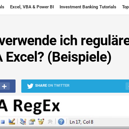
ls
Excel, VBA & Power BI
Investment Banking Tutorials
Top
verwende ich regulär
Excel? (Beispiele)
SHARE
ON TWITTER