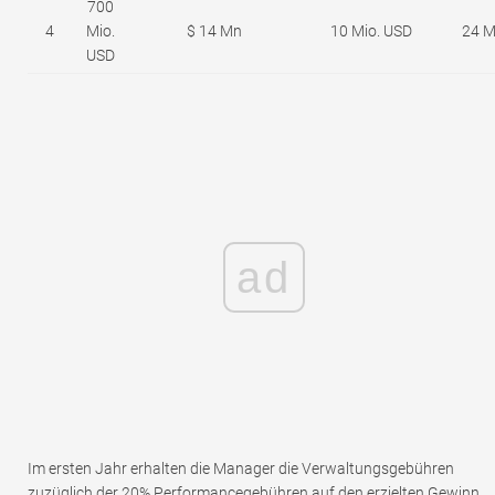
700
4
Mio.
$ 14 Mn
10 Mio. USD
24 M
USD
ad
Im ersten Jahr erhalten die Manager die Verwaltungsgebühren
zuzüglich der 20% Performancegebühren auf den erzielten Gewinn