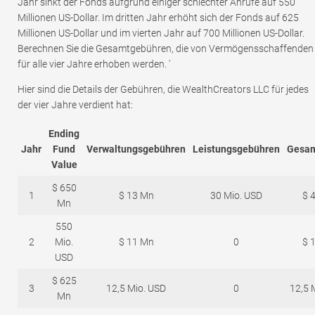
Jahr sinkt der Fonds aufgrund einiger schlechter Anrufe auf 550
Millionen US-Dollar. Im dritten Jahr erhöht sich der Fonds auf 625
Millionen US-Dollar und im vierten Jahr auf 700 Millionen US-Dollar.
Berechnen Sie die Gesamtgebühren, die von Vermögensschaffenden
für alle vier Jahre erhoben werden. '
Hier sind die Details der Gebühren, die WealthCreators LLC für jedes
der vier Jahre verdient hat:
Ending
Jahr
Fund
Verwaltungsgebühren
Leistungsgebühren
Gesam
Value
$ 650
1
$ 13 Mn
30 Mio. USD
$ 
Mn
550
2
Mio.
$ 11 Mn
0
$ 
USD
$ 625
3
12,5 Mio. USD
0
12,5 
Mn