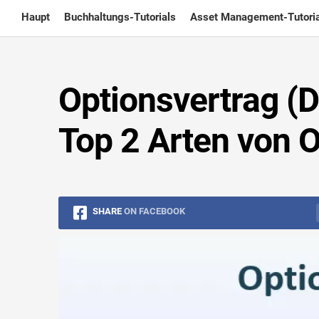
Skip
Haupt
Buchhaltungs-Tutorials
Asset Management-Tutoria
to
content
Optionsvertrag (De
Top 2 Arten von 
SHARE
ON FACEBOOK