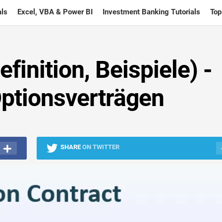
ls
Excel, VBA & Power BI
Investment Banking Tutorials
Top
finition, Beispiele) -
Optionsverträgen
SHARE
ON TWITTER