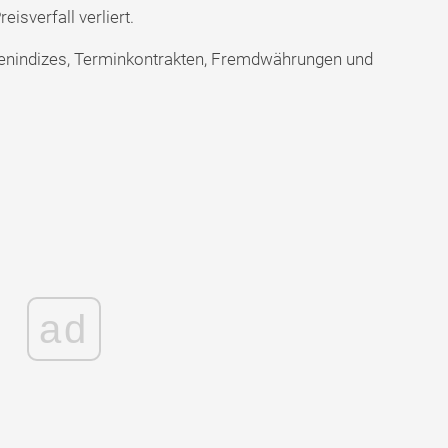
isverfall verliert.
tienindizes, Terminkontrakten, Fremdwährungen und
ad