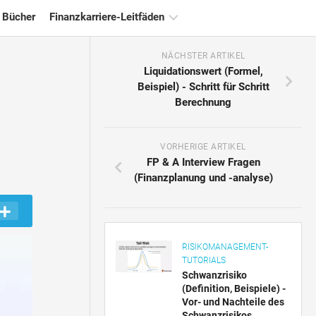
 Bücher
Finanzkarriere-Leitfäden
NÄCHSTER ARTIKEL
Ressourcen
Liquidationswert (Formel,
für
Beispiel) - Schritt für Schritt
die
Berechnung
Finanzzertifizierung
Tutorials
zur
VORHERIGE ARTIKEL
Finanzmodellierung
FP & A Interview Fragen
(Finanzplanung und -analyse)
Vollständige
Form
Risikomanagement-
Tutorials
RISIKOMANAGEMENT-
TUTORIALS
Schwanzrisiko
(Definition, Beispiele) -
Vor- und Nachteile des
Schwanzrisikos