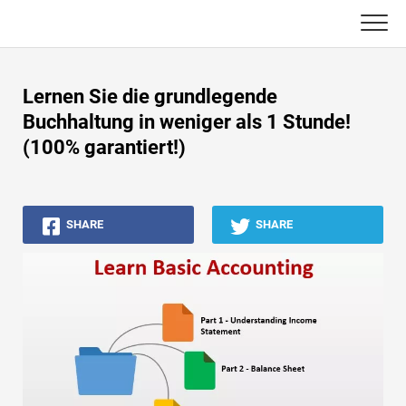
Skip
to
content
Haupt
Lernen Sie die grundlegende
Buchhaltungs-Tutorials
Buchhaltung in weniger als 1 Stunde!
(100% garantiert!)
Asset Management-Tutorials
Excel, VBA & Power BI
SHARE
SHARE
Investment Banking Tutorials
Top Bücher
Finanzkarriere-Leitfäden
Ressourcen für die Finanzzertifizierung