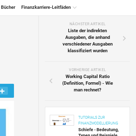
 Bücher
Finanzkarriere-Leitfäden
NÄCHSTER ARTIKEL
Ressourcen
Liste der indirekten
für
Ausgaben, die anhand
die
verschiedener Ausgaben
Finanzzertifizierung
klassifiziert wurden
Tutorials
zur
Finanzmodellierung
VORHERIGE ARTIKEL
Working Capital Ratio
Vollständige
(Definition, Formel) - Wie
Form
man rechnet?
Risikomanagement-
Tutorials
TUTORIALS ZUR
FINANZMODELLIERUNG
Schiefe - Bedeutung,
Typen und Beispiele