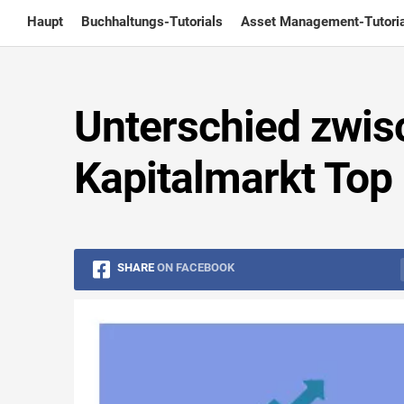
Skip
Haupt
Buchhaltungs-Tutorials
Asset Management-Tutoria
to
content
Unterschied zwis
Kapitalmarkt Top
SHARE
ON FACEBOOK