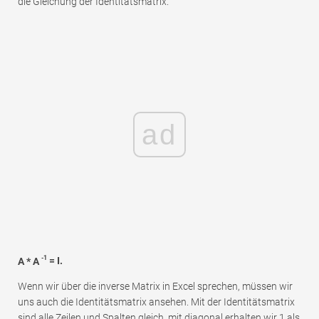
die Gleichung der Identitätsmatrix.
ad
-1
A * A
= I.
Wenn wir über die inverse Matrix in Excel sprechen, müssen wir
uns auch die Identitätsmatrix ansehen. Mit der Identitätsmatrix
sind alle Zeilen und Spalten gleich, mit diagonal erhalten wir 1 als