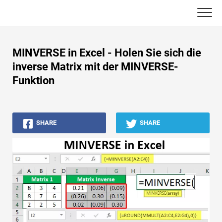
Skip
to
content
Haupt
MINVERSE in Excel - Holen Sie sich die
Buchhaltungs-Tutorials
inverse Matrix mit der MINVERSE-
Funktion
Asset Management-Tutorials
Excel, VBA & Power BI
SHARE
SHARE
Investment Banking Tutorials
Top Bücher
Finanzkarriere-Leitfäden
Ressourcen für die Finanzzertifizierung