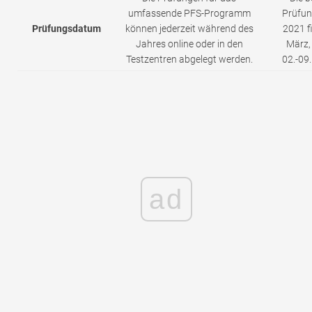
umfassende PFS-Programm
Prüfun
Prüfungsdatum
können jederzeit während des
2021 f
Jahres online oder in den
März, 
Testzentren abgelegt werden.
02.-09
ad