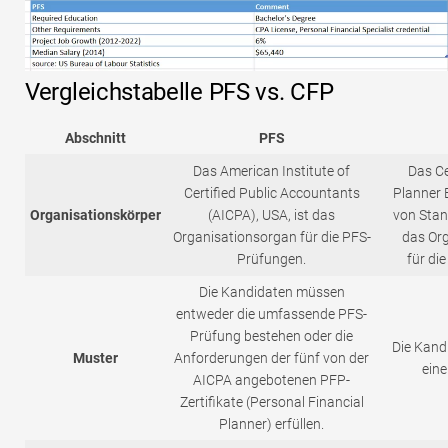
Vergleichstabelle PFS vs. CFP
Abschnitt
PFS
Das American Institute of
Das Ce
Certified Public Accountants
Planner 
Organisationskörper
(AICPA), USA, ist das
von Stand
Organisationsorgan für die PFS-
das Or
Prüfungen.
für di
Die Kandidaten müssen
entweder die umfassende PFS-
Prüfung bestehen oder die
Die Kand
Muster
Anforderungen der fünf von der
eine
AICPA angebotenen PFP-
Zertifikate (Personal Financial
Planner) erfüllen.