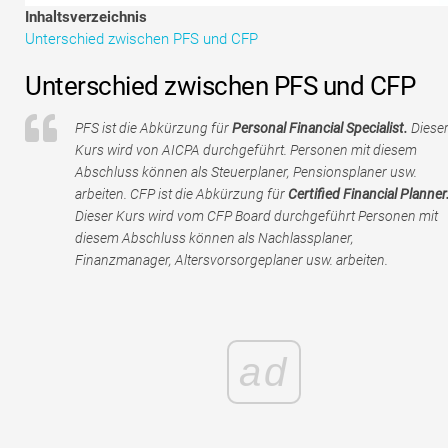
Tutorials zur Finanzmodellierung
Inhaltsverzeichnis
Unterschied zwischen PFS und CFP
Vollständige Form
Unterschied zwischen PFS und CFP
Risikomanagement-Tutorials
PFS ist die Abkürzung für
Personal Financial Specialist.
Diese
Kurs wird von AICPA durchgeführt. Personen mit diesem
Abschluss können als Steuerplaner, Pensionsplaner usw.
arbeiten. CFP ist die Abkürzung für
Certified Financial Planner
Dieser Kurs wird vom CFP Board durchgeführt Personen mit
diesem Abschluss können als Nachlassplaner,
Finanzmanager, Altersvorsorgeplaner usw. arbeiten.
ad