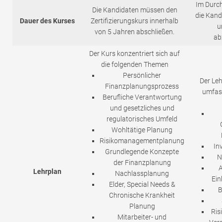
Im Durch
Die Kandidaten müssen den
die Kand
Dauer des Kurses
Zertifizierungskurs innerhalb
u
von 5 Jahren abschließen.
ab
Der Kurs konzentriert sich auf
die folgenden Themen
Persönlicher
Der Leh
Finanzplanungsprozess
umfass
Berufliche Verantwortung
und gesetzliches und
regulatorisches Umfeld
Wohltätige Planung
Risikomanagementplanung
In
Grundlegende Konzepte
N
der Finanzplanung
A
Lehrplan
Nachlassplanung
Ei
Elder, Special Needs &
B
Chronische Krankheit
Planung
Ris
Mitarbeiter- und