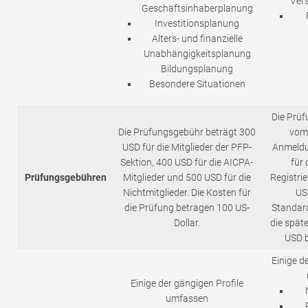
Ver
Geschäftsinhaberplanung
Investitionsplanung
Alters- und finanzielle
Unabhängigkeitsplanung
Bildungsplanung
Besondere Situationen
Die Prü
Die Prüfungsgebühr beträgt 300
vom 
USD für die Mitglieder der PFP-
Anmeldu
Sektion, 400 USD für die AICPA-
für 
Prüfungsgebühren
Mitglieder und 500 USD für die
Registri
Nichtmitglieder. Die Kosten für
US
die Prüfung betragen 100 US-
Standard
Dollar.
die spät
USD b
Einige d
Einige der gängigen Profile
umfassen