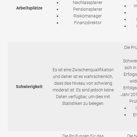
Nachlassplaner
I
Arbeitsplätze
Pensionsplaner
Risikomanager
Finanzdirektor
Die Pr
Schwier
sich in
Es ist eine Zwischenqualifikation
Erfolg
und daher ist es wahrscheinlich,
wide
dass das Niveau von schwierig
Schwierigkeit
Erfolgs
moderat ist. Es sind jedoch keine
Jahr 20
Daten verfügbar, um dies mit
Prü
Statistiken zu belegen.
E
Die Prüfungen für das
Die 