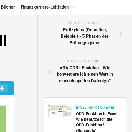
 Bücher
Finanzkarriere-Leitfäden
NÄCHSTER ARTIKEL
Ressourcen
Prüfzyklus (Definition,
für
ll
Beispiel) - 5 Phasen des
die
Prüfungszyklus
Finanzzertifizierung
Tutorials
zur
VORHERIGE ARTIKEL
Finanzmodellierung
VBA CDBL Funktion - Wie
konvertiere ich einen Wert in
Vollständige
einen doppelten Datentyp?
Form
Risikomanagement-
Tutorials
EXCEL, VBA & POWER BI
ODD-Funktion in Excel -
Wie benutze ich die
ODD-Funktion?
(Beispiele)