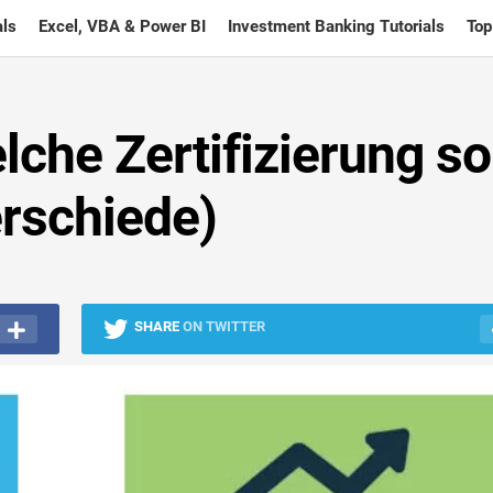
ls
Excel, VBA & Power BI
Investment Banking Tutorials
Top
che Zertifizierung so
erschiede)
SHARE
ON TWITTER