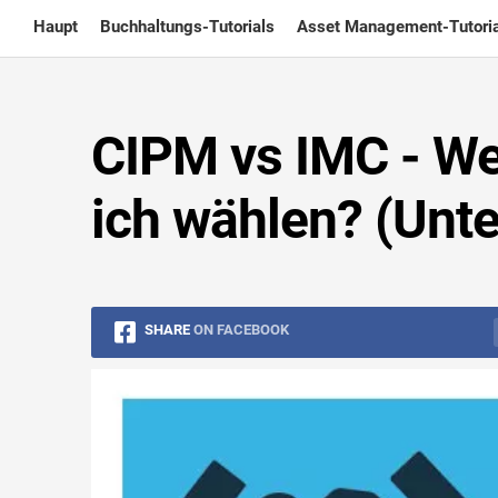
Skip
Haupt
Buchhaltungs-Tutorials
Asset Management-Tutoria
to
content
CIPM vs IMC - Wel
ich wählen? (Unt
SHARE
ON FACEBOOK