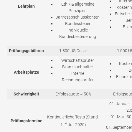
Interne
Ethik & allgemeine
Lehrplan
Kosten
Prinzipien
Entschei
Jahresabschlusskonten
Ber
Bundessteuer
Bila
Individuelle
Bundesbesteuerung
Prüfungsgebühren
1.500 US-Dollar
1.000 US
Wirtschaftsprüfer
Kosten
Bilanzbuchhalter
B
Arbeitsplätze
Interne
Finanzr
Rechnungsprüfer
Schwierigkeit
Erfolgsquote ~ 50%
Erfolgsqu
01. Januar -
20
01. Mai - 30
Kontinuierliche Tests (Stand :
Prüfungstermine
st
1.
Juli 2020)
01. September 