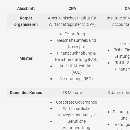
Abschnitt
CPA
C
Körper
Amerikanisches Institut für
Institute of
organisieren
Wirtschaftsprüfer (AICPA)
Accountan
4 - Teilprüfung
Geschäftsumfeld und
2 - Teil
Konzepte
Teil I - 
Finanzbuchhaltung &
Leistung
Muster
Berichterstattung (FAR)
Teil II -
Audit & Attestation
Finanz
(AUD)
Verordnung (REG)
Dauer des Kurses
18 Monate
3 Jahre ode
Corporate Governance
Wirtschaftliche
Planung,
Konzepte und Analyse
und 
Berufliche
Leistun
Verantwortung