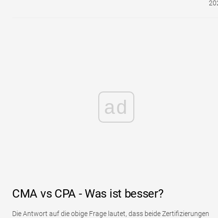
20
ad
CMA vs CPA - Was ist besser?
Die Antwort auf die obige Frage lautet, dass beide Zertifizierungen