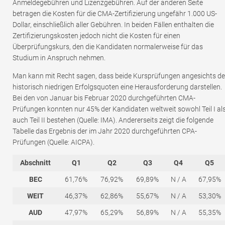
Anmeldegebühren und Lizenzgebühren. Auf der anderen Seite
betragen die Kosten für die CMA-Zertifizierung ungefähr 1.000 US-
Dollar, einschließlich aller Gebühren. In beiden Fällen enthalten die
Zertifizierungskosten jedoch nicht die Kosten für einen
Überprüfungskurs, den die Kandidaten normalerweise für das
Studium in Anspruch nehmen.
Man kann mit Recht sagen, dass beide Kursprüfungen angesichts de
historisch niedrigen Erfolgsquoten eine Herausforderung darstellen.
Bei den von Januar bis Februar 2020 durchgeführten CMA-
Prüfungen konnten nur 45% der Kandidaten weltweit sowohl Teil I al
auch Teil II bestehen (Quelle: IMA). Andererseits zeigt die folgende
Tabelle das Ergebnis der im Jahr 2020 durchgeführten CPA-
Prüfungen (Quelle: AICPA).
Abschnitt
Q1
Q2
Q3
Q4
Q5
BEC
61,76%
76,92%
69,89%
N / A
67,95%
WEIT
46,37%
62,86%
55,67%
N / A
53,30%
AUD
47,97%
65,29%
56,89%
N / A
55,35%