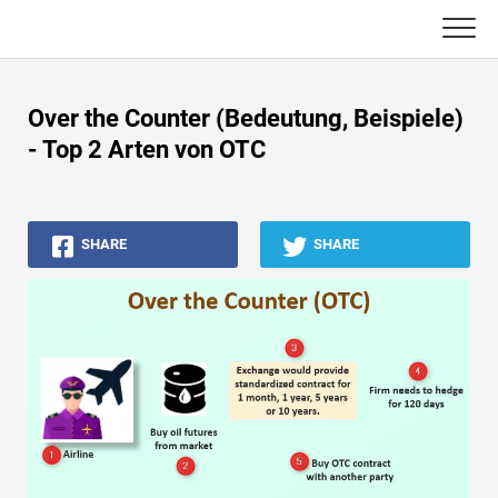
Skip
to
content
Haupt
Over the Counter (Bedeutung, Beispiele)
Buchhaltungs-Tutorials
- Top 2 Arten von OTC
Asset Management-Tutorials
SHARE
SHARE
Excel, VBA & Power BI
Investment Banking Tutorials
Top Bücher
Finanzkarriere-Leitfäden
Ressourcen für die Finanzzertifizierung