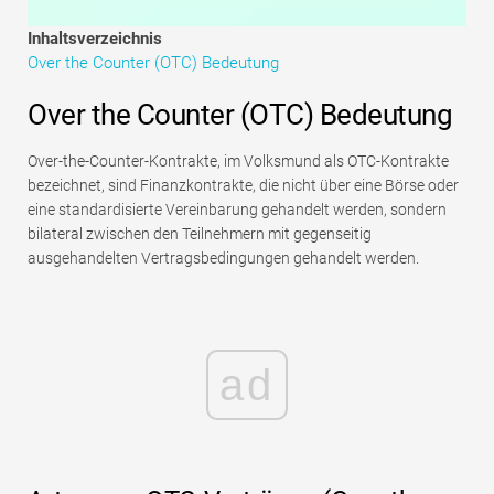
Tutorials zur Finanzmodellierung
Inhaltsverzeichnis
Over the Counter (OTC) Bedeutung
Vollständige Form
Over the Counter (OTC) Bedeutung
Risikomanagement-Tutorials
Over-the-Counter-Kontrakte, im Volksmund als OTC-Kontrakte
bezeichnet, sind Finanzkontrakte, die nicht über eine Börse oder
eine standardisierte Vereinbarung gehandelt werden, sondern
bilateral zwischen den Teilnehmern mit gegenseitig
ausgehandelten Vertragsbedingungen gehandelt werden.
ad