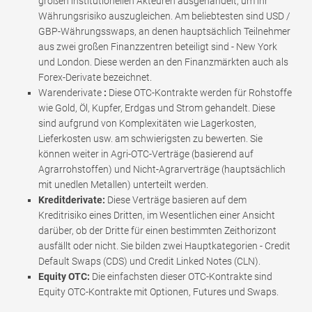
großen institutionellen Akteuren ausgehandelt, um ihr
Währungsrisiko auszugleichen. Am beliebtesten sind USD /
GBP-Währungsswaps, an denen hauptsächlich Teilnehmer
aus zwei großen Finanzzentren beteiligt sind - New York
und London. Diese werden an den Finanzmärkten auch als
Forex-Derivate bezeichnet.
Warenderivate
:
Diese OTC-Kontrakte werden für Rohstoffe
wie Gold, Öl, Kupfer, Erdgas und Strom gehandelt. Diese
sind aufgrund von Komplexitäten wie Lagerkosten,
Lieferkosten usw. am schwierigsten zu bewerten. Sie
können weiter in Agri-OTC-Verträge (basierend auf
Agrarrohstoffen) und Nicht-Agrarverträge (hauptsächlich
mit unedlen Metallen) unterteilt werden.
Kreditderivate:
Diese Verträge basieren auf dem
Kreditrisiko eines Dritten, im Wesentlichen einer Ansicht
darüber, ob der Dritte für einen bestimmten Zeithorizont
ausfällt oder nicht. Sie bilden zwei Hauptkategorien - Credit
Default Swaps (CDS) und Credit Linked Notes (CLN).
Equity OTC:
Die einfachsten dieser OTC-Kontrakte sind
Equity OTC-Kontrakte mit Optionen, Futures und Swaps.