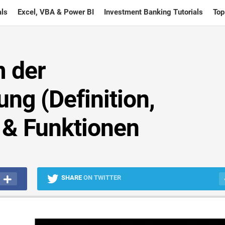
ls
Excel, VBA & Power BI
Investment Banking Tutorials
Top
m der
ng (Definition,
 & Funktionen
SHARE
ON TWITTER