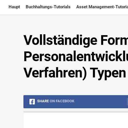
Skip
Haupt
Buchhaltungs-Tutorials
Asset Management-Tutoria
to
content
Vollständige For
Personalentwicklu
Verfahren) Typen
SHARE
ON FACEBOOK