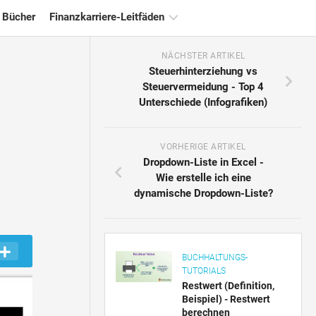
 Bücher
Finanzkarriere-Leitfäden
NÄCHSTER ARTIKEL
Ressourcen
Steuerhinterziehung vs
für
Steuervermeidung - Top 4
die
Unterschiede (Infografiken)
Finanzzertifizierung
Tutorials
zur
VORHERIGE ARTIKEL
Finanzmodellierung
Dropdown-Liste in Excel -
Wie erstelle ich eine
Vollständige
dynamische Dropdown-Liste?
Form
Risikomanagement-
Tutorials
BUCHHALTUNGS-
TUTORIALS
Restwert (Definition,
Beispiel) - Restwert
berechnen