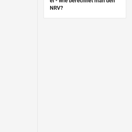
el - Wie berechnet man den
NRV?