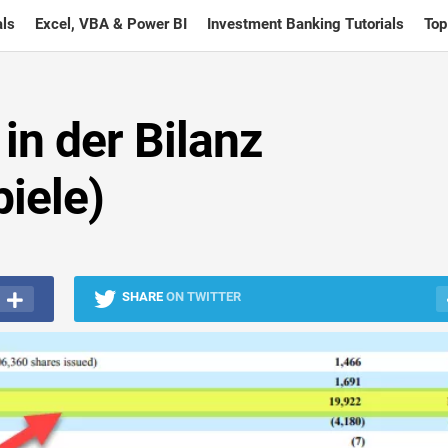
ls
Excel, VBA & Power BI
Investment Banking Tutorials
Top
in der Bilanz
iele)
SHARE
ON TWITTER