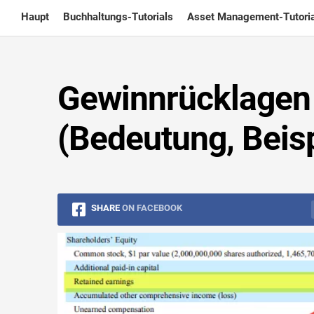
Skip
Haupt
Buchhaltungs-Tutorials
Asset Management-Tutoria
to
content
Gewinnrücklagen 
(Bedeutung, Beisp
SHARE
ON FACEBOOK