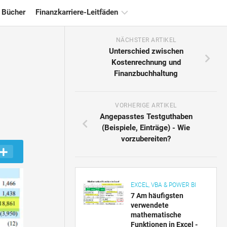
 Bücher
Finanzkarriere-Leitfäden
NÄCHSTER ARTIKEL
Ressourcen
Unterschied zwischen
für
Kostenrechnung und
die
Finanzbuchhaltung
Finanzzertifizierung
Tutorials
zur
VORHERIGE ARTIKEL
Finanzmodellierung
Angepasstes Testguthaben
(Beispiele, Einträge) - Wie
Vollständige
vorzubereiten?
Form
Risikomanagement-
Tutorials
EXCEL, VBA & POWER BI
7 Am häufigsten
verwendete
mathematische
Funktionen in Excel -