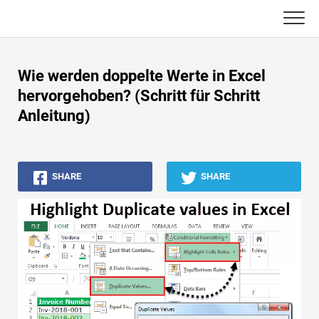
Skip
to
content
Haupt
Wie werden doppelte Werte in Excel
Buchhaltungs-Tutorials
hervorgehoben? (Schritt für Schritt
Anleitung)
Asset Management-Tutorials
Excel, VBA & Power BI
SHARE
SHARE
Investment Banking Tutorials
Top Bücher
Finanzkarriere-Leitfäden
Ressourcen für die Finanzzertifizierung