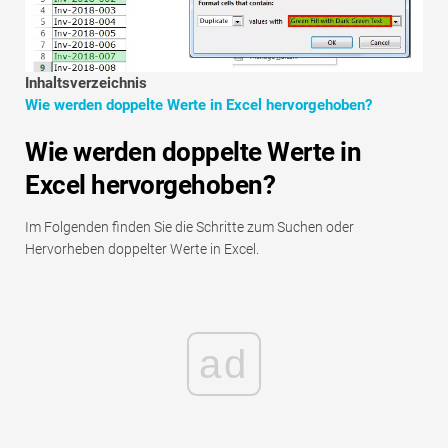
Tutorials zur Finanzmodellierung
Vollständige Form
Inhaltsverzeichnis
Wie werden doppelte Werte in Excel hervorgehoben?
Risikomanagement-Tutorials
Wie werden doppelte Werte in
Excel hervorgehoben?
Im Folgenden finden Sie die Schritte zum Suchen oder
Hervorheben doppelter Werte in Excel.
ad