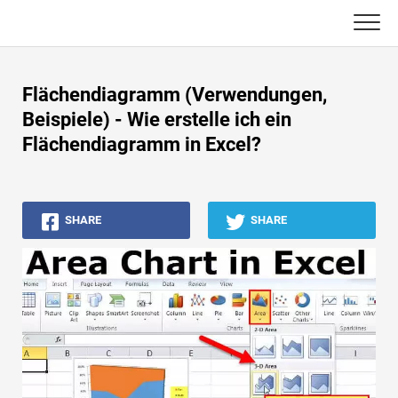
Skip
to
content
Haupt
Flächendiagramm (Verwendungen,
Buchhaltungs-Tutorials
Beispiele) - Wie erstelle ich ein
Flächendiagramm in Excel?
Asset Management-Tutorials
Excel, VBA & Power BI
SHARE
SHARE
Investment Banking Tutorials
Top Bücher
Finanzkarriere-Leitfäden
Ressourcen für die Finanzzertifizierung