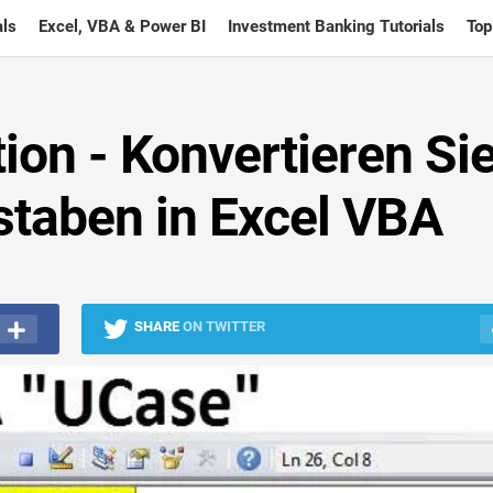
ls
Excel, VBA & Power BI
Investment Banking Tutorials
Top
on - Konvertieren Si
staben in Excel VBA
SHARE
ON TWITTER