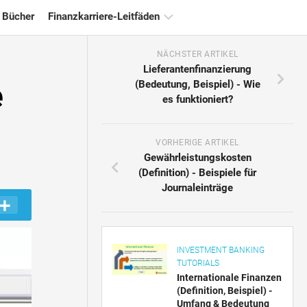
 Bücher
Finanzkarriere-Leitfäden
NÄCHSTER ARTIKEL
Ressourcen
Lieferantenfinanzierung
für
e
(Bedeutung, Beispiel) - Wie
die
es funktioniert?
Finanzzertifizierung
Tutorials
zur
VORHERIGE ARTIKEL
Finanzmodellierung
Gewährleistungskosten
(Definition) - Beispiele für
Vollständige
Journaleinträge
Form
Risikomanagement-
Tutorials
INVESTMENT BANKING
TUTORIALS
Internationale Finanzen
(Definition, Beispiel) -
Umfang & Bedeutung