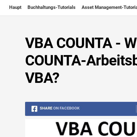
Skip
Haupt
Buchhaltungs-Tutorials
Asset Management-Tutoria
to
content
VBA COUNTA - Wi
COUNTA-Arbeitsbl
VBA?
SHARE
ON FACEBOOK