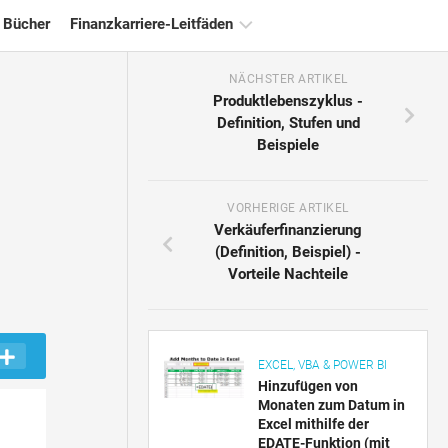
 Bücher
Finanzkarriere-Leitfäden
NÄCHSTER ARTIKEL
Ressourcen
Produktlebenszyklus -
für
Definition, Stufen und
die
Beispiele
Finanzzertifizierung
Tutorials
zur
VORHERIGE ARTIKEL
Finanzmodellierung
Verkäuferfinanzierung
(Definition, Beispiel) -
Vollständige
Vorteile Nachteile
Form
Risikomanagement-
Tutorials
EXCEL, VBA & POWER BI
Hinzufügen von
Monaten zum Datum in
Excel mithilfe der
EDATE-Funktion (mit