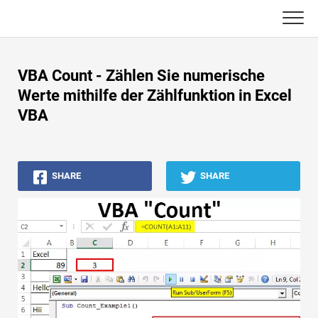
Skip
to
content
Haupt
VBA Count - Zählen Sie numerische
Buchhaltungs-Tutorials
Werte mithilfe der Zählfunktion in Excel
VBA
Asset Management-Tutorials
Excel, VBA & Power BI
SHARE
SHARE
Investment Banking Tutorials
Top Bücher
Finanzkarriere-Leitfäden
Ressourcen für die Finanzzertifizierung