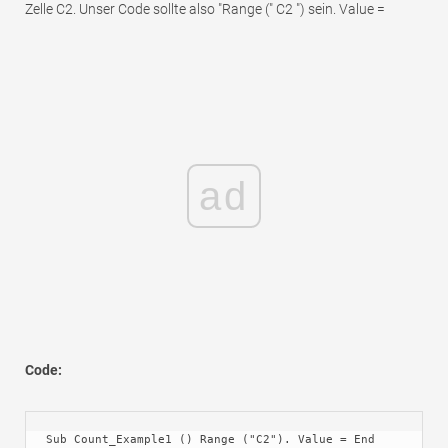
Zelle C2. Unser Code sollte also "Range (" C2 ") sein. Value =
ad
Code:
Sub Count_Example1 () Range ("C2"). Value = End 