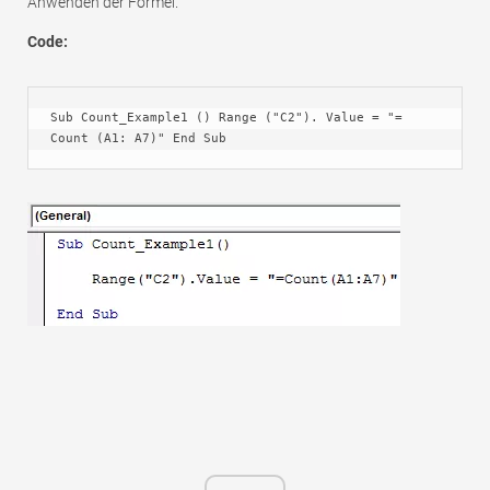
Anwenden der Formel.
Code:
Sub Count_Example1 () Range ("C2"). Value = "= 
Count (A1: A7)" End Sub