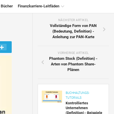
 Bücher
Finanzkarriere-Leitfäden
NÄCHSTER ARTIKEL
Ressourcen
Vollständige Form von PAN
für
(Bedeutung, Definition) -
die
Anleitung zur PAN-Karte
Finanzzertifizierung
Tutorials
zur
VORHERIGE ARTIKEL
Finanzmodellierung
Phantom Stock (Definition) -
Arten von Phantom Share-
Vollständige
Plänen
Form
Risikomanagement-
Tutorials
BUCHHALTUNGS-
TUTORIALS
Kontrolliertes
Unternehmen
(Definition) - Beispiele