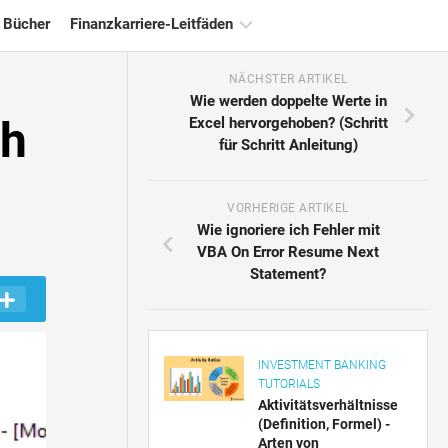
 Bücher
Finanzkarriere-Leitfäden
NÄCHSTER ARTIKEL
Ressourcen
Wie werden doppelte Werte in
für
ch
Excel hervorgehoben? (Schritt
die
für Schritt Anleitung)
Finanzzertifizierung
Tutorials
zur
VORHERIGE ARTIKEL
Finanzmodellierung
Wie ignoriere ich Fehler mit
VBA On Error Resume Next
Vollständige
Statement?
Form
Risikomanagement-
Tutorials
INVESTMENT BANKING
TUTORIALS
Aktivitätsverhältnisse
(Definition, Formel) -
Arten von