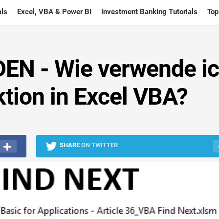
ls
Excel, VBA & Power BI
Investment Banking Tutorials
Top
EN - Wie verwende i
tion in Excel VBA?
SHARE
ON TWITTER