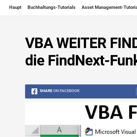
Skip
Haupt
Buchhaltungs-Tutorials
Asset Management-Tutoria
to
content
VBA WEITER FIND
die FindNext-Funk
SHARE
ON FACEBOOK