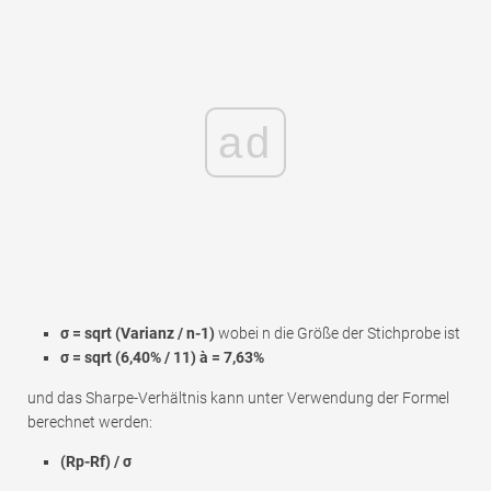
ad
σ = sqrt (Varianz / n-1)
wobei n die Größe der Stichprobe ist
σ = sqrt (6,40% / 11)
à =
7,63%
und das Sharpe-Verhältnis kann unter Verwendung der Formel
berechnet werden:
(Rp-Rf) / σ