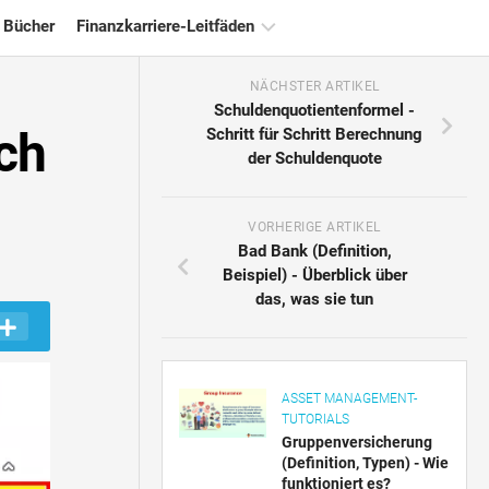
 Bücher
Finanzkarriere-Leitfäden
NÄCHSTER ARTIKEL
Ressourcen
Schuldenquotientenformel -
für
ich
Schritt für Schritt Berechnung
die
der Schuldenquote
Finanzzertifizierung
Tutorials
zur
VORHERIGE ARTIKEL
Finanzmodellierung
Bad Bank (Definition,
Beispiel) - Überblick über
Vollständige
das, was sie tun
Form
Risikomanagement-
Tutorials
ASSET MANAGEMENT-
TUTORIALS
Gruppenversicherung
(Definition, Typen) - Wie
funktioniert es?