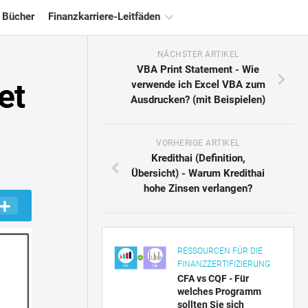
 Bücher
Finanzkarriere-Leitfäden
NÄCHSTER ARTIKEL
Ressourcen
VBA Print Statement - Wie
für
et
verwende ich Excel VBA zum
die
Ausdrucken? (mit Beispielen)
Finanzzertifizierung
Tutorials
zur
VORHERIGE ARTIKEL
Finanzmodellierung
Kredithai (Definition,
Übersicht) - Warum Kredithai
Vollständige
hohe Zinsen verlangen?
Form
Risikomanagement-
Tutorials
RESSOURCEN FÜR DIE
FINANZZERTIFIZIERUNG
CFA vs CQF - Für
welches Programm
sollten Sie sich