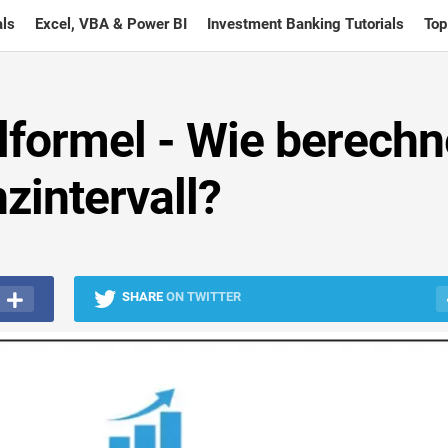
ls
Excel, VBA & Power BI
Investment Banking Tutorials
Top
lformel - Wie berechn
zintervall?
SHARE
ON TWITTER