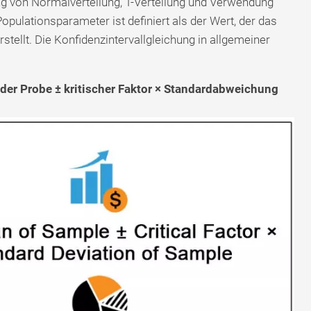
ng von Normalverteilung, T-Verteilung und Verwendung
pulationsparameter ist definiert als der Wert, der das
tellt. Die Konfidenzintervallgleichung in allgemeiner
 der Probe ± kritischer Faktor × Standardabweichung