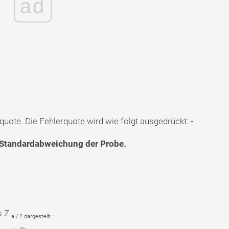
ad
uote. Die Fehlerquote wird wie folgt ausgedrückt: -
× Standardabweichung der Probe.
s Z
.
a / 2 dargestellt