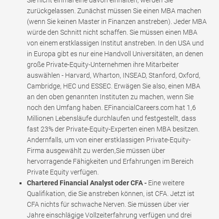
Sie nicht einmal eine davon einhalten, werden Sie
zurückgelassen. Zunächst müssen Sie einen MBA machen
(wenn Sie keinen Master in Finanzen anstreben). Jeder MBA
würde den Schnitt nicht schaffen. Sie müssen einen MBA
von einem erstklassigen Institut anstreben. In den USA und
in Europa gibt es nur eine Handvoll Universitäten, an denen
große Private-Equity-Unternehmen ihre Mitarbeiter
auswählen - Harvard, Wharton, INSEAD, Stanford, Oxford,
Cambridge, HEC und ESSEC. Erwägen Sie also, einen MBA
an den oben genannten Instituten zu machen, wenn Sie
noch den Umfang haben. EFinancialCareers.com hat 1,6
Millionen Lebensläufe durchlaufen und festgestellt, dass
fast 23% der Private-Equity-Experten einen MBA besitzen.
Andernfalls, um von einer erstklassigen Private-Equity-
Firma ausgewählt zu werden,Sie müssen über
hervorragende Fähigkeiten und Erfahrungen im Bereich
Private Equity verfügen.
Chartered Financial Analyst oder CFA -
Eine weitere
Qualifikation, die Sie anstreben können, ist CFA. Jetzt ist
CFA nichts für schwache Nerven. Sie müssen über vier
Jahre einschlägige Vollzeiterfahrung verfügen und drei