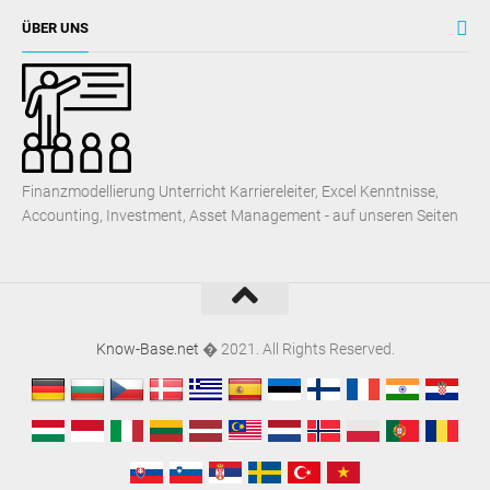
ÜBER UNS
Finanzmodellierung Unterricht Karriereleiter, Excel Kenntnisse,
Accounting, Investment, Asset Management - auf unseren Seiten
Know-Base.net
� 2021. All Rights Reserved.