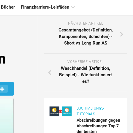
 Bücher
Finanzkarriere-Leitfäden
NÄCHSTER ARTIKEL
Ressourcen
Gesamtangebot (Definition,
für
Komponenten, Schichten) -
die
Short vs Long Run AS
Finanzzertifizierung
n
Tutorials
zur
VORHERIGE ARTIKEL
Finanzmodellierung
Waschhandel (Definition,
Beispiel) - Wie funktioniert
Vollständige
es?
Form
Risikomanagement-
Tutorials
BUCHHALTUNGS-
TUTORIALS
Abschreibungen gegen
Abschreibungen Top 7
der besten