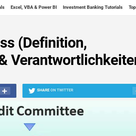
ls
Excel, VBA & Power BI
Investment Banking Tutorials
Top
s (Definition,
 & Verantwortlichkeite
SHARE
ON TWITTER