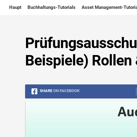
Skip
Haupt
Buchhaltungs-Tutorials
Asset Management-Tutoria
to
content
Prüfungsausschus
Beispiele) Rollen
SHARE
ON FACEBOOK