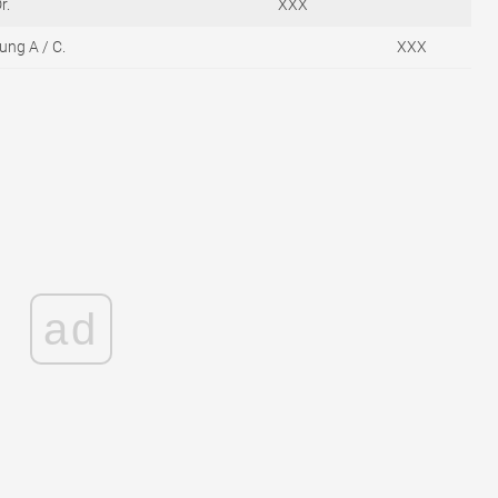
r.
XXX
ung A / C.
XXX
ad