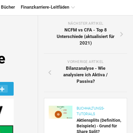
 Bücher
Finanzkarriere-Leitfäden
NÄCHSTER ARTIKEL
Ressourcen
NCFM vs CFA - Top 8
für
Unterschiede (aktualisiert für
die
2021)
Finanzzertifizierung
e
Tutorials
zur
VORHERIGE ARTIKEL
Finanzmodellierung
Bilanzanalyse - Wie
analysiere ich Aktiva /
Vollständige
Passiva?
Form
Risikomanagement-
Tutorials
BUCHHALTUNGS-
TUTORIALS
Aktiensplits (Definition,
Beispiele) - Grund für
Share Split?