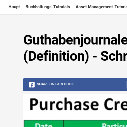
Skip
Haupt
Buchhaltungs-Tutorials
Asset Management-Tutoria
to
content
Guthabenjournale
(Definition) - Schr
SHARE
ON FACEBOOK