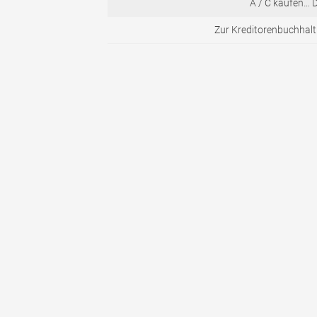
A / C kaufen… D
Zur Kreditorenbuchhalt