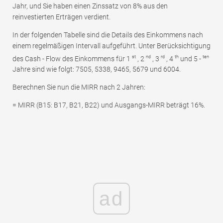
Jahr, und Sie haben einen Zinssatz von 8% aus den
reinvestierten Erträgen verdient.
In der folgenden Tabelle sind die Details des Einkommens nach
einem regelmäßigen Intervall aufgeführt. Unter Berücksichtigung
st
nd
rd
th
ten
des Cash - Flow des Einkommens für 1
, 2
, 3
, 4
und 5 -
Jahre sind wie folgt: 7505, 5338, 9465, 5679 und 6004.
Berechnen Sie nun die MIRR nach 2 Jahren:
= MIRR (B15: B17, B21, B22) und Ausgangs-MIRR beträgt 16%.
ad