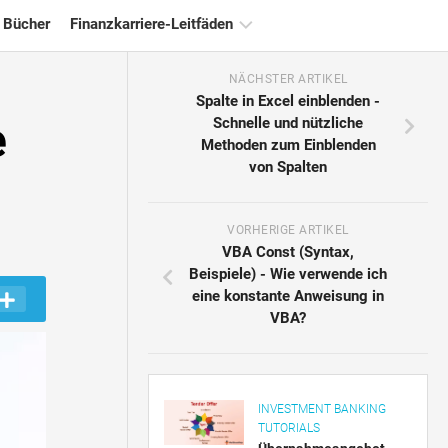
 Bücher
Finanzkarriere-Leitfäden
NÄCHSTER ARTIKEL
Ressourcen
Spalte in Excel einblenden -
für
e
Schnelle und nützliche
die
Methoden zum Einblenden
Finanzzertifizierung
von Spalten
Tutorials
zur
Finanzmodellierung
VORHERIGE ARTIKEL
VBA Const (Syntax,
Vollständige
Beispiele) - Wie verwende ich
Form
eine konstante Anweisung in
VBA?
Risikomanagement-
Tutorials
INVESTMENT BANKING
TUTORIALS