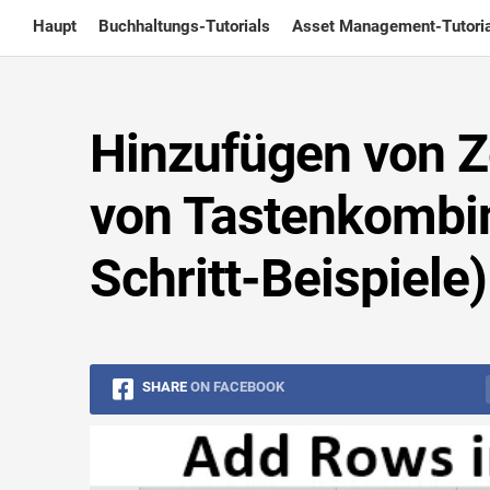
Skip
Haupt
Buchhaltungs-Tutorials
Asset Management-Tutoria
to
content
Hinzufügen von Ze
von Tastenkombina
Schritt-Beispiele)
SHARE
ON FACEBOOK