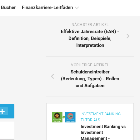
 Bücher
Finanzkarriere-Leitfäden
NÄCHSTER ARTIKEL
Ressourcen
Effektive Jahresrate (EAR) -
für
Definition, Beispiele,
die
Interpretation
Finanzzertifizierung
Tutorials
zur
VORHERIGE ARTIKEL
Finanzmodellierung
Schuldeneintreiber
(Bedeutung, Typen) - Rollen
Vollständige
und Aufgaben
Form
Risikomanagement-
Tutorials
INVESTMENT BANKING
TUTORIALS
Investment Banking vs
Investment
Management -