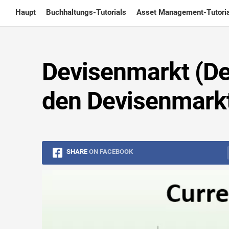
Skip
Haupt
Buchhaltungs-Tutorials
Asset Management-Tutoria
to
content
Devisenmarkt (Defi
den Devisenmark
SHARE
ON FACEBOOK