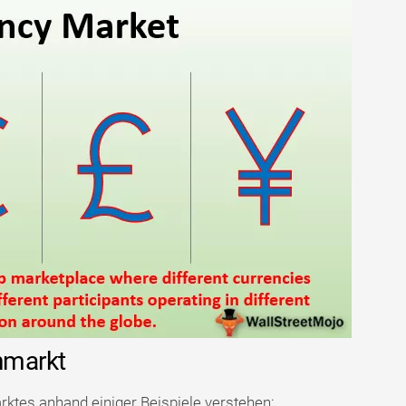
nmarkt
ktes anhand einiger Beispiele verstehen: