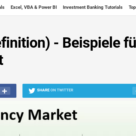
ls
Excel, VBA & Power BI
Investment Banking Tutorials
Top
nition) - Beispiele fü
t
SHARE
ON TWITTER