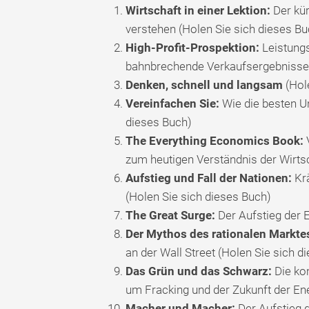
Wirtschaft in einer Lektion:
Der kür
verstehen (Holen Sie sich dieses Bu
High-Profit-Prospektion:
Leistungs
bahnbrechende Verkaufsergebnisse z
Denken, schnell und langsam
(Hol
Vereinfachen Sie:
Wie die besten Un
dieses Buch)
The Everything Economics Book:
V
zum heutigen Verständnis der Wirtsc
Aufstieg und Fall der Nationen:
Krä
(Holen Sie sich dieses Buch)
The Great Surge:
Der Aufstieg der 
Der Mythos des rationalen Markte
an der Wall Street (Holen Sie sich d
Das Grün und das Schwarz:
Die ko
um Fracking und der Zukunft der Ene
Macher und Macher:
Der Aufstieg 