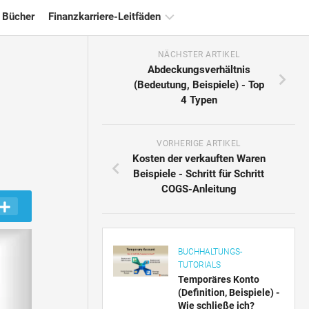
 Bücher
Finanzkarriere-Leitfäden
NÄCHSTER ARTIKEL
Ressourcen
Abdeckungsverhältnis
für
(Bedeutung, Beispiele) - Top
die
4 Typen
Finanzzertifizierung
Tutorials
zur
VORHERIGE ARTIKEL
Finanzmodellierung
Kosten der verkauften Waren
Beispiele - Schritt für Schritt
Vollständige
COGS-Anleitung
Form
Risikomanagement-
Tutorials
BUCHHALTUNGS-
TUTORIALS
Temporäres Konto
(Definition, Beispiele) -
Wie schließe ich?