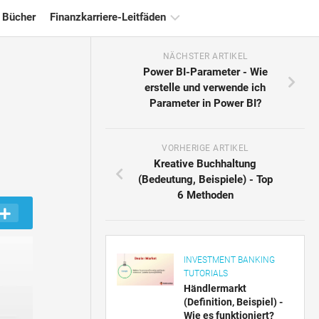
 Bücher
Finanzkarriere-Leitfäden
NÄCHSTER ARTIKEL
Ressourcen
Power BI-Parameter - Wie
für
erstelle und verwende ich
die
Parameter in Power BI?
Finanzzertifizierung
Tutorials
zur
VORHERIGE ARTIKEL
Finanzmodellierung
Kreative Buchhaltung
(Bedeutung, Beispiele) - Top
Vollständige
6 Methoden
Form
Risikomanagement-
Tutorials
INVESTMENT BANKING
TUTORIALS
Händlermarkt
(Definition, Beispiel) -
Wie es funktioniert?