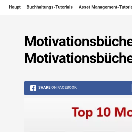
Skip
Haupt
Buchhaltungs-Tutorials
Asset Management-Tutoria
to
content
Motivationsbüche
Motivationsbücher
SHARE
ON FACEBOOK