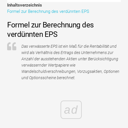
Tutorials zur Finanzmodellierung
Inhaltsverzeichnis
Formel zur Berechnung des verdünnten EPS
Vollständige Form
Formel zur Berechnung des
Risikomanagement-Tutorials
verdünnten EPS
Das verwässerte EPS ist ein Maß für die Rentabilität und
wird als Verhältnis des Ertrags des Unternehmens zur
Anzahl der ausstehenden Aktien unter Berücksichtigung
verwässernder Wertpapiere wie
Wandelschuldverschreibungen, Vorzugsaktien, Optionen
und Optionsscheine berechnet.
ad