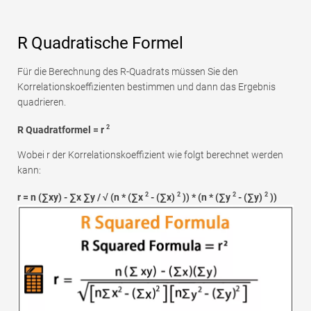
R Quadratische Formel
Für die Berechnung des R-Quadrats müssen Sie den
Korrelationskoeffizienten bestimmen und dann das Ergebnis
quadrieren.
2
R Quadratformel = r
Wobei r der Korrelationskoeffizient wie folgt berechnet werden
kann:
2
2
2
2
r = n (∑xy) - ∑x ∑y / √ (n * (∑x
- (∑x)
)) * (n * (∑y
- (∑y)
))