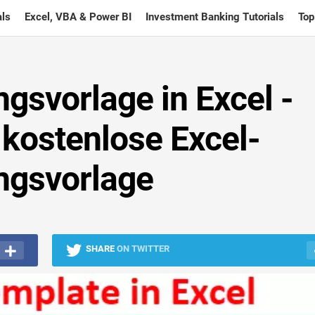
ls
Excel, VBA & Power BI
Investment Banking Tutorials
Top
gsvorlage in Excel -
e kostenlose Excel-
ngsvorlage
SHARE
ON TWITTER