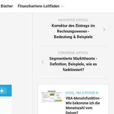
 Bücher
Finanzkarriere-Leitfäden
NÄCHSTER ARTIKEL
Ressourcen
Korrektur des Eintrags im
für
Rechnungswesen -
die
Bedeutung & Beispiele
Finanzzertifizierung
Tutorials
zur
VORHERIGE ARTIKEL
Finanzmodellierung
Segmentierte Markttheorie -
Definition, Beispiele, wie es
Vollständige
funktioniert?
Form
Risikomanagement-
Tutorials
EXCEL, VBA & POWER BI
VBA-Monatsfunktion -
Wie bekomme ich die
Monatszahl vom
Datum?