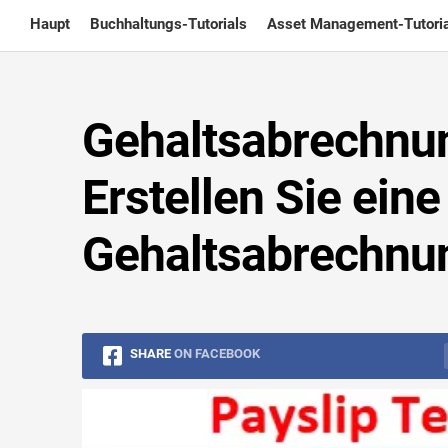
Skip
Haupt
Buchhaltungs-Tutorials
Asset Management-Tutoria
to
content
Gehaltsabrechnun
Erstellen Sie ein
Gehaltsabrechnu
SHARE
ON FACEBOOK