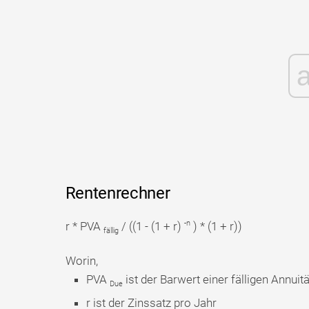
Rentenrechner
-n
r * PVA
/ ((1 - (1 + r)
) * (1 + r))
fällig
Worin,
PVA
ist der Barwert einer fälligen Annuitä
Due
r ist der Zinssatz pro Jahr