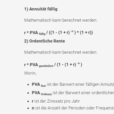
1) Annuität fällig
Mathematisch kann berechnet werden:
-n
r * PVA
/ ((1 - (1 + r)
) * (1 + r))
fällig
2) Ordentliche Rente
Mathematisch kann berechnet werden:
-n
r * PVA
/ (1 - (1 + r)
)
gewöhnlich
Worin,
PVA
ist der Barwert einer fälligen Annuit
Due
PVA
ist der Barwert einer ordentliche
Ordinary
r
ist der Zinssatz pro Jahr
n
ist die Anzahl der Perioden oder Frequenz