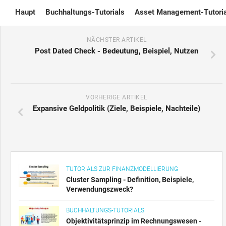
Skip
Haupt
Buchhaltungs-Tutorials
Asset Management-Tutoria
to
content
NÄCHSTER ARTIKEL
Post Dated Check - Bedeutung, Beispiel, Nutzen
VORHERIGE ARTIKEL
Expansive Geldpolitik (Ziele, Beispiele, Nachteile)
TUTORIALS ZUR FINANZMODELLIERUNG
Cluster Sampling - Definition, Beispiele,
Verwendungszweck?
BUCHHALTUNGS-TUTORIALS
Objektivitätsprinzip im Rechnungswesen -