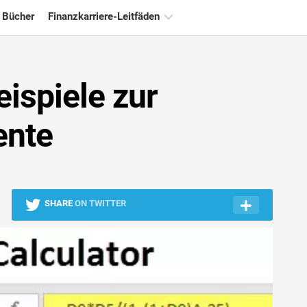
 Bücher
Finanzkarriere-Leitfäden
Ressourcen
für
ispiele zur
die
Finanzzertifizierung
ente
Tutorials
zur
Finanzmodellierung
Vollständige
Form
SHARE
ON TWITTER
Risikomanagement-
Tutorials