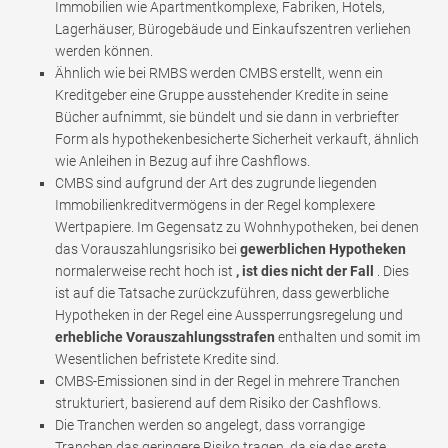
Immobilien wie Apartmentkomplexe, Fabriken, Hotels,
Lagerhäuser, Bürogebäude und Einkaufszentren verliehen
werden können.
Ähnlich wie bei RMBS werden CMBS erstellt, wenn ein
Kreditgeber eine Gruppe ausstehender Kredite in seine
Bücher aufnimmt, sie bündelt und sie dann in verbriefter
Form als hypothekenbesicherte Sicherheit verkauft, ähnlich
wie Anleihen in Bezug auf ihre Cashflows.
CMBS sind aufgrund der Art des zugrunde liegenden
Immobilienkreditvermögens in der Regel komplexere
Wertpapiere. Im Gegensatz zu Wohnhypotheken, bei denen
das Vorauszahlungsrisiko bei
gewerblichen Hypotheken
normalerweise recht hoch ist
, ist dies nicht der Fall
. Dies
ist auf die Tatsache zurückzuführen, dass gewerbliche
Hypotheken in der Regel eine Aussperrungsregelung und
erhebliche Vorauszahlungsstrafen
enthalten und somit im
Wesentlichen befristete Kredite sind.
CMBS-Emissionen sind in der Regel in mehrere Tranchen
strukturiert, basierend auf dem Risiko der Cashflows.
Die Tranchen werden so angelegt, dass vorrangige
Tranchen das geringere Risiko tragen, da sie das erste