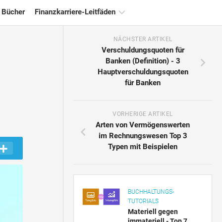
 Bücher
Finanzkarriere-Leitfäden
NÄCHSTER ARTIKEL
Ressourcen
Verschuldungsquoten für
für
Banken (Definition) - 3
die
Hauptverschuldungsquoten
Finanzzertifizierung
für Banken
Tutorials
zur
Finanzmodellierung
VORHERIGE ARTIKEL
Arten von Vermögenswerten
Vollständige
im Rechnungswesen Top 3
Form
Typen mit Beispielen
Risikomanagement-
Tutorials
BUCHHALTUNGS-
TUTORIALS
Materiell gegen
immateriell - Top 7