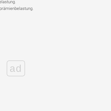
elastung.
oprämienbelastung.
ad