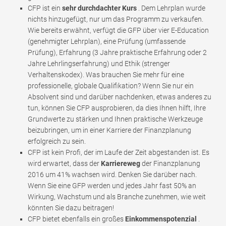
CFP ist ein
sehr durchdachter Kurs
. Dem Lehrplan wurde
nichts hinzugefügt, nur um das Programm zu verkaufen.
Wie bereits erwähnt, verfügt die GFP über vier E-Education
(genehmigter Lehrplan), eine Prüfung (umfassende
Prüfung), Erfahrung (3 Jahre praktische Erfahrung oder 2
Jahre Lehrlingserfahrung) und Ethik (strenger
Verhaltenskodex). Was brauchen Sie mehr für eine
professionelle, globale Qualifikation? Wenn Sie nur ein
Absolvent sind und darüber nachdenken, etwas anderes zu
tun, können Sie CFP ausprobieren, da dies Ihnen hilft, Ihre
Grundwerte zu stärken und Ihnen praktische Werkzeuge
beizubringen, um in einer Karriere der Finanzplanung
erfolgreich zu sein.
CFP ist kein Profi, der im Laufe der Zeit abgestanden ist. Es
wird erwartet, dass der
Karriereweg
der Finanzplanung
2016 um 41% wachsen wird. Denken Sie darüber nach.
Wenn Sie eine GFP werden und jedes Jahr fast 50% an
Wirkung, Wachstum und als Branche zunehmen, wie weit
könnten Sie dazu beitragen!
CFP bietet ebenfalls ein großes
Einkommenspotenzial
.