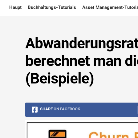
Skip
Haupt
Buchhaltungs-Tutorials
Asset Management-Tutoria
to
content
Abwanderungsrat
berechnet man d
(Beispiele)
SHARE
ON FACEBOOK