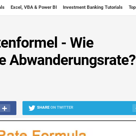
ls
Excel, VBA & Power BI
Investment Banking Tutorials
Top
enformel - Wie
ie Abwanderungsrate?
SHARE
ON TWITTER