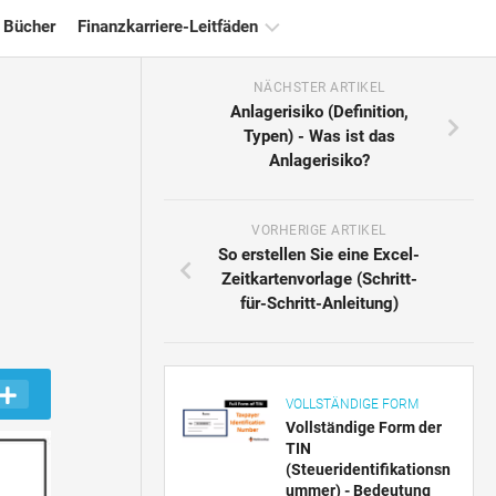
 Bücher
Finanzkarriere-Leitfäden
NÄCHSTER ARTIKEL
Ressourcen
Anlagerisiko (Definition,
für
Typen) - Was ist das
die
Anlagerisiko?
Finanzzertifizierung
Tutorials
zur
VORHERIGE ARTIKEL
Finanzmodellierung
So erstellen Sie eine Excel-
Zeitkartenvorlage (Schritt-
Vollständige
für-Schritt-Anleitung)
Form
Risikomanagement-
Tutorials
VOLLSTÄNDIGE FORM
Vollständige Form der
TIN
(Steueridentifikationsn
ummer) - Bedeutung