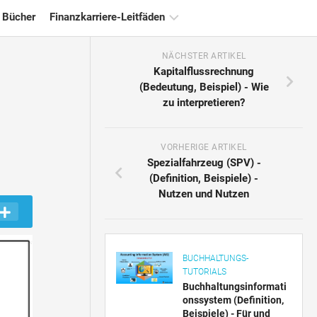
 Bücher
Finanzkarriere-Leitfäden
NÄCHSTER ARTIKEL
Ressourcen
Kapitalflussrechnung
für
(Bedeutung, Beispiel) - Wie
die
zu interpretieren?
Finanzzertifizierung
Tutorials
zur
VORHERIGE ARTIKEL
Finanzmodellierung
Spezialfahrzeug (SPV) -
(Definition, Beispiele) -
Vollständige
Nutzen und Nutzen
Form
Risikomanagement-
Tutorials
BUCHHALTUNGS-
TUTORIALS
Buchhaltungsinformati
onssystem (Definition,
Beispiele) - Für und