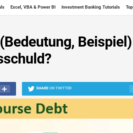
ls
Excel, VBA & Power BI
Investment Banking Tutorials
Top
(Bedeutung, Beispiel)
fsschuld?
SHARE
ON TWITTER