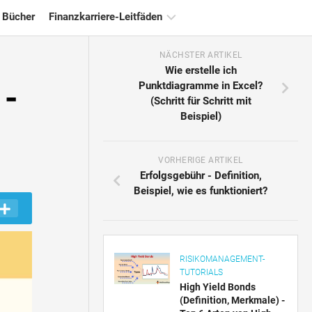
 Bücher
Finanzkarriere-Leitfäden
NÄCHSTER ARTIKEL
Ressourcen
Wie erstelle ich
für
 -
Punktdiagramme in Excel?
die
(Schritt für Schritt mit
Finanzzertifizierung
Beispiel)
Tutorials
zur
Finanzmodellierung
VORHERIGE ARTIKEL
Erfolgsgebühr - Definition,
Vollständige
Beispiel, wie es funktioniert?
Form
Risikomanagement-
Tutorials
RISIKOMANAGEMENT-
TUTORIALS
High Yield Bonds
(Definition, Merkmale) -