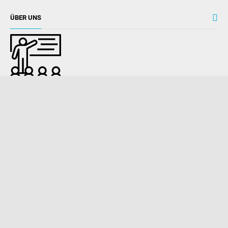
ÜBER UNS
Finanzmodellierung Unterricht Karriereleiter, Excel Kenntnisse,
Accounting, Investment, Asset Management - auf unseren Seiten
Know-Base.net
� 2021. All Rights Reserved.