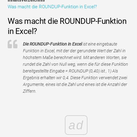
Tutorials zur Finanzmodellierung
Was macht die ROUNDUP-Funktion in Excel?
Vollständige Form
Was macht die ROUNDUP-Funktion
in Excel?
Risikomanagement-Tutorials
Die ROUNDUP-Funktion in Excel
ist eine eingebaute
Funktion in Excel, mit der der gerundete Wert der Zahl in
höchstem Maße berechnet wird. Mit anderen Worten, sie
rundet die Zahl von Null weg, wenn die für diese Funktion
bereitgestellte Eingabe = ROUNDUP (0,40) ist , 1) Als
Ergebnis erhalten wir 0,4. Diese Funktion verwendet zwei
Argumente, eines ist die Zahl und eines ist die Anzahl der
Ziffern.
ad