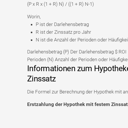
(P x R x (1 + R) N) / ((1 + R) N-1)
Worin,
P ist der Darlehensbetrag
R ist der Zinssatz pro Jahr
N ist die Anzahl der Perioden oder Häufigkei
Darlehensbetrag (P)
Der Darlehensbetrag $ ROI 
Perioden
(N)
Anzahl der Perioden oder Häufigkei
Informationen zum Hypotheke
Zinssatz
Die Formel zur Berechnung der Hypothek mit anp
Erstzahlung der Hypothek mit festem Zinssat