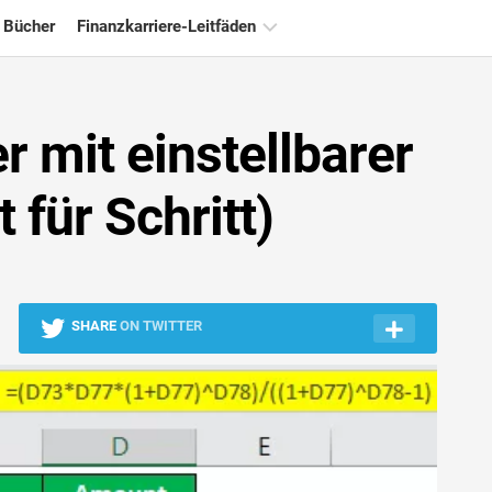
 Bücher
Finanzkarriere-Leitfäden
Ressourcen
für
 mit einstellbarer
die
Finanzzertifizierung
 für Schritt)
Tutorials
zur
Finanzmodellierung
Vollständige
Form
SHARE
ON TWITTER
Risikomanagement-
Tutorials