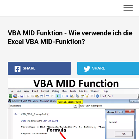
Skip
to
content
Haupt
VBA MID Funktion - Wie verwende ich die
Buchhaltungs-Tutorials
Excel VBA MID-Funktion?
Asset Management-Tutorials
SHARE
SHARE
Excel, VBA & Power BI
Investment Banking Tutorials
Top Bücher
Finanzkarriere-Leitfäden
Ressourcen für die Finanzzertifizierung