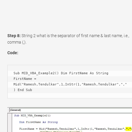
Step 8:
String 2 what is the separator of first name & last name, i.e.,
comma (,).
Code:
Sub MID_VBA_Example2() Dim FirstName As String 
FirstName = 
Mid("Ramesh,Tendulkar",1,InStr(1,"Ramesh,Tendulkar",","
) End Sub