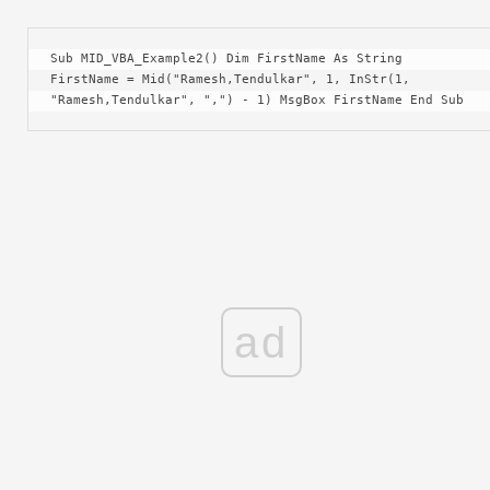
Sub MID_VBA_Example2() Dim FirstName As String 
FirstName = Mid("Ramesh,Tendulkar", 1, InStr(1, 
"Ramesh,Tendulkar", ",") - 1) MsgBox FirstName End Sub
ad