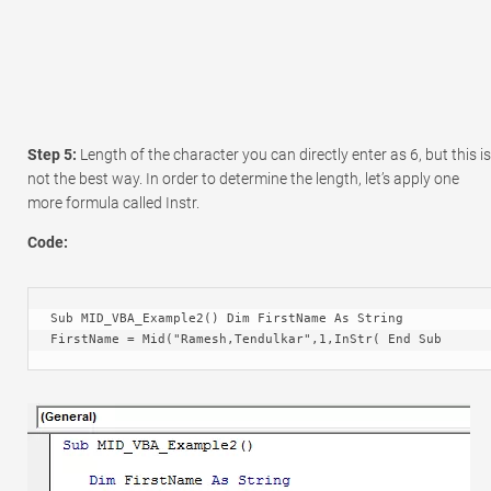
Step 5:
Length of the character you can directly enter as 6, but this is
not the best way. In order to determine the length, let’s apply one
more formula called Instr.
Code:
Sub MID_VBA_Example2() Dim FirstName As String 
FirstName = Mid("Ramesh,Tendulkar",1,InStr( End Sub