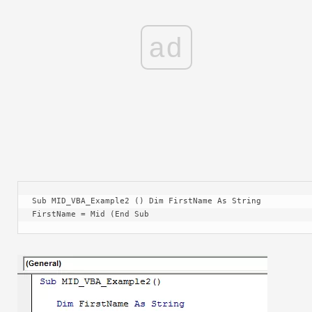
ad
Sub MID_VBA_Example2 () Dim FirstName As String 
FirstName = Mid (End Sub