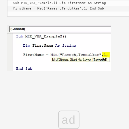
Sub MID_VBA_Example2() Dim FirstName As String 
FirstName = Mid("Ramesh,Tendulkar",1, End Sub
ad