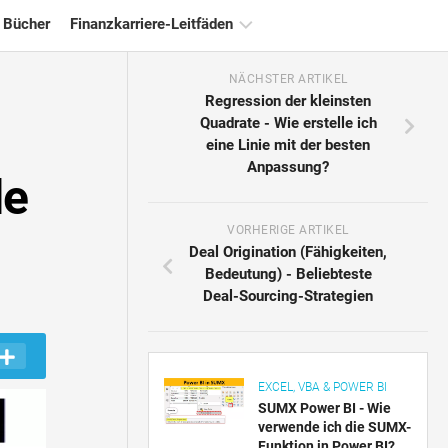
 Bücher
Finanzkarriere-Leitfäden
NÄCHSTER ARTIKEL
Ressourcen
Regression der kleinsten
für
Quadrate - Wie erstelle ich
die
eine Linie mit der besten
Finanzzertifizierung
Anpassung?
de
Tutorials
zur
Finanzmodellierung
VORHERIGE ARTIKEL
Deal Origination (Fähigkeiten,
Vollständige
Bedeutung) - Beliebteste
Form
Deal-Sourcing-Strategien
Risikomanagement-
Tutorials
EXCEL, VBA & POWER BI
SUMX Power BI - Wie
verwende ich die SUMX-
Funktion in Power BI?