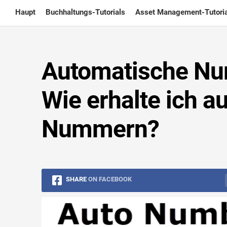
Skip
Haupt
Buchhaltungs-Tutorials
Asset Management-Tutoria
to
content
Automatische Num
Wie erhalte ich a
Nummern?
SHARE
ON FACEBOOK