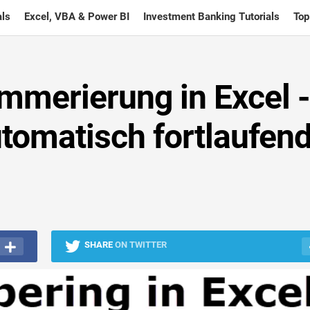
ls
Excel, VBA & Power BI
Investment Banking Tutorials
Top
merierung in Excel -
utomatisch fortlaufen
SHARE
ON TWITTER