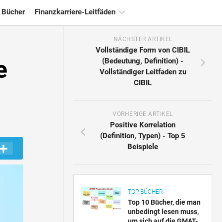
 Bücher
Finanzkarriere-Leitfäden
NÄCHSTER ARTIKEL
Ressourcen
Vollständige Form von CIBIL
für
e
(Bedeutung, Definition) -
die
Vollständiger Leitfaden zu
Finanzzertifizierung
CIBIL
Tutorials
zur
Finanzmodellierung
VORHERIGE ARTIKEL
Positive Korrelation
Vollständige
(Definition, Typen) - Top 5
Form
Beispiele
Risikomanagement-
Tutorials
TOP BÜCHER
Top 10 Bücher, die man
unbedingt lesen muss,
um sich auf die GMAT-