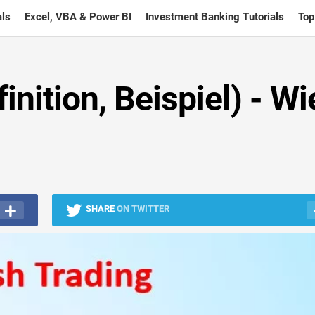
ls
Excel, VBA & Power BI
Investment Banking Tutorials
Top
nition, Beispiel) - Wi
SHARE
ON TWITTER