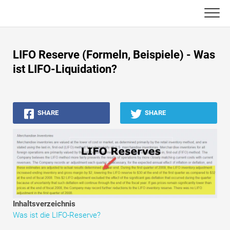
Skip
to
content
Haupt
LIFO Reserve (Formeln, Beispiele) - Was
Buchhaltungs-Tutorials
ist LIFO-Liquidation?
Asset Management-Tutorials
SHARE
SHARE
Excel, VBA & Power BI
Investment Banking Tutorials
Top Bücher
Finanzkarriere-Leitfäden
Inhaltsverzeichnis
Ressourcen für die Finanzzertifizierung
Was ist die LIFO-Reserve?