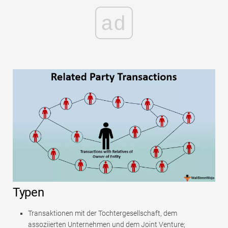
ad
Typen
Transaktionen mit der Tochtergesellschaft, dem
assoziierten Unternehmen und dem Joint Venture;